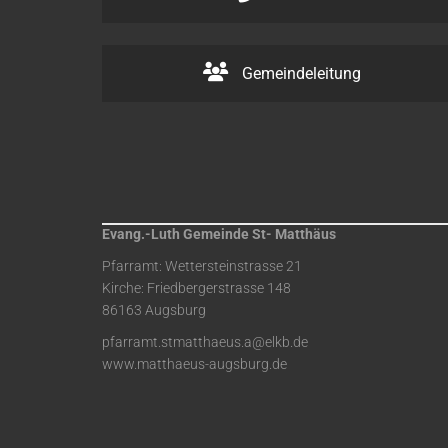
Gemeindeleitung
Evang.-Luth Gemeinde St- Matthäus
Pfarramt: Wettersteinstrasse 21
Kirche: Friedbergerstrasse 148
86163 Augsburg
pfarramt.stmatthaeus.a@elkb.de
www.matthaeus-augsburg.de