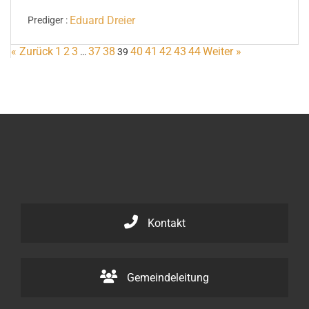
Eduard Dreier
Prediger :
« Zurück
1
2
3
37
38
40
41
42
43
44
Weiter »
…
39
Kontakt
Gemeindeleitung