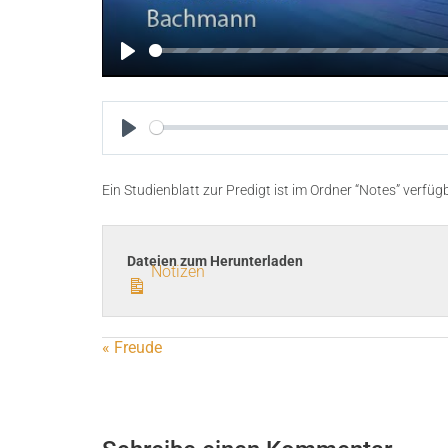
P
l
a
y
P
l
Ein Studienblatt zur Predigt ist im Ordner “Notes” verfüg
a
y
Dateien zum Herunterladen
Notizen
« Freude