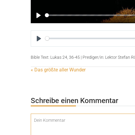
P
l
a
y
P
l
Bible Text: Lukas 24, 36-45 | Prediger/in: Lektor Stefan Röll
a
y
« Das größte aller Wunder
Schreibe einen Kommentar