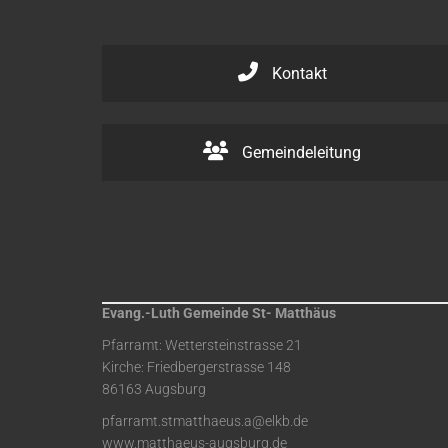
Kontakt
Gemeindeleitung
Evang.-Luth Gemeinde St- Matthäus
Pfarramt: Wettersteinstrasse 21
Kirche: Friedbergerstrasse 148
86163 Augsburg
pfarramt.stmatthaeus.a@elkb.de
www.matthaeus-augsburg.de