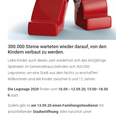
300.000 Steine warteten wieder darauf, von den
Kindern verbaut zu werden.
Liebe Kinder, auch dieses Jahr wiederholt sich das letztjährige
Spektakel: im Gemeindehaus befinden sich 300.000
Legosteine, um eine Stadt aus dem Nichts zu erschaffen!
Willkommen sind alle Kinder zwischen 6 und 12 Jahren.
Die Legotage 2020
finden vom
10.09.–12.09.20, 15:00–18.00
h
statt.
Zudem gibt es
am 13.09.20 einen Familiengottesdienst
mit
anschließender
Stadteröffnung
. Alles natürlich unter