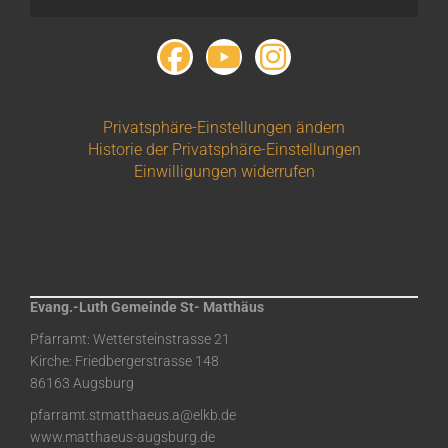
Privatsphäre-Einstellungen ändern
Historie der Privatsphäre-Einstellungen
Einwilligungen widerrufen
Evang.-Luth Gemeinde St- Matthäus
Pfarramt: Wettersteinstrasse 21
Kirche: Friedbergerstrasse 148
86163 Augsburg
pfarramt.stmatthaeus.a@elkb.de
www.matthaeus-augsburg.de