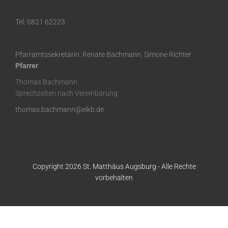
Tel: 0821 62223
Pfarramtssekretärin: Renate Bachmann, Simone Richter
Pfarrer
Thomas Bachmann
Sprechzeiten nach Vereinbarung
thomas.bachmann@elkb.de
Copyright 2026 St. Matthäus Augsburg - Alle Rechte
vorbehalten