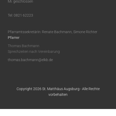
Mi: geschlossen
Tel: 0821 62223
Pfarramtssekretärin: Renate Bachmann, Simone Richter
Pfarrer
Thomas Bachmann
Sprechzeiten nach Vereinbarung
thomas.bachmann@elkb.de
Copyright 2026 St. Matthäus Augsburg - Alle Rechte
vorbehalten