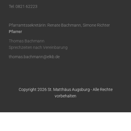
Tel: 0821 62223
Pfarramtssekretärin: Renate Bachmann, Simone Richter
Pfarrer
Thomas Bachmann
Sprechzeiten nach Vereinbarung
thomas.bachmann@elkb.de
Copyright 2026 St. Matthäus Augsburg - Alle Rechte
vorbehalten