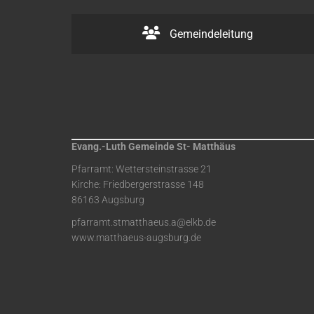
Gemeindeleitung
Evang.-Luth Gemeinde St- Matthäus
Pfarramt: Wettersteinstrasse 21
Kirche: Friedbergerstrasse 148
86163 Augsburg
pfarramt.stmatthaeus.a@elkb.de
www.matthaeus-augsburg.de