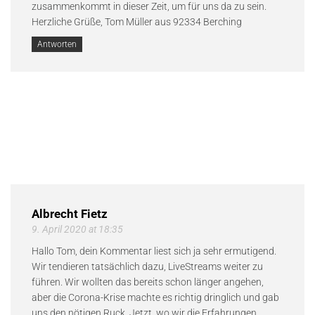
zusammenkommt in dieser Zeit, um für uns da zu sein.
Herzliche Grüße, Tom Müller aus 92334 Berching
Antworten
Albrecht Fietz
9. April 2020 at 18:35
Hallo Tom, dein Kommentar liest sich ja sehr ermutigend.
Wir tendieren tatsächlich dazu, LiveStreams weiter zu
führen. Wir wollten das bereits schon länger angehen,
aber die Corona-Krise machte es richtig dringlich und gab
uns den nötigen Ruck. Jetzt, wo wir die Erfahrungen