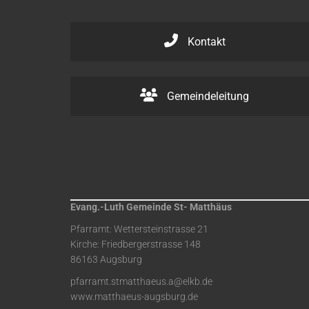
Kontakt
Gemeindeleitung
Evang.-Luth Gemeinde St- Matthäus
Pfarramt: Wettersteinstrasse 21
Kirche: Friedbergerstrasse 148
86163 Augsburg
pfarramt.stmatthaeus.a@elkb.de
www.matthaeus-augsburg.de