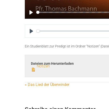
P
l
a
y
P
l
Ein Studienblatt zur Predigt ist im Ordner “Notizen” (Da
a
y
Dateien zum Herunterladen
Notizen
« Das Lied der Überwinder