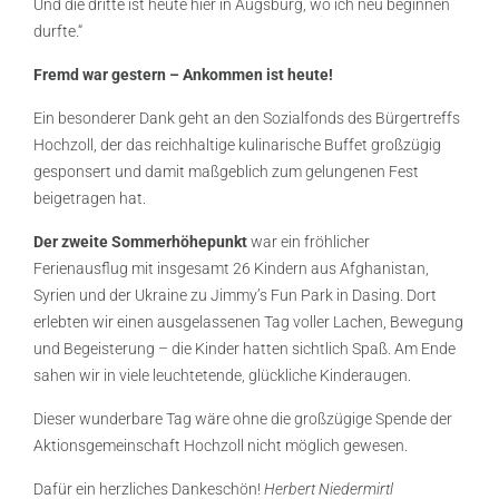
Und die dritte ist heute hier in Augsburg, wo ich neu beginnen
durfte.“
Fremd war gestern – Ankommen ist heute!
Ein besonderer Dank geht an den Sozialfonds des Bürgertreffs
Hochzoll, der das reichhaltige kulinarische Buffet großzügig
gesponsert und damit maßgeblich zum gelungenen Fest
beigetragen hat.
Der zweite Sommerhöhepunkt
war ein fröhlicher
Ferienausflug mit insgesamt 26 Kindern aus Afghanistan,
Syrien und der Ukraine zu Jimmy’s Fun Park in Dasing. Dort
erlebten wir einen ausgelassenen Tag voller Lachen, Bewegung
und Begeisterung – die Kinder hatten sichtlich Spaß. Am Ende
sahen wir in viele leuchtetende, glückliche Kinderaugen.
Dieser wunderbare Tag wäre ohne die großzügige Spende der
Aktionsgemeinschaft Hochzoll nicht möglich gewesen.
Dafür ein herzliches Dankeschön!
Herbert Niedermirtl