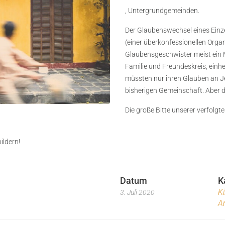
, Untergrundgemeinden.
Der Glaubenswechsel eines Einz
(einer überkonfessionellen Organ
Glaubensgeschwister meist ein 
Familie und Freundeskreis, einh
müssten nur ihren Glauben an Je
bisherigen Gemeinschaft. Aber di
Die große Bitte unserer verfolgte
ildern!
Datum
K
Ki
3. Juli 2020
A