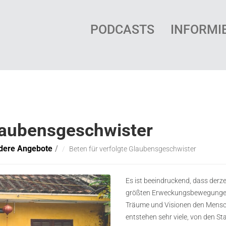
PODCASTS
INFORMI
Glaubensgeschwister
ndere Angebote
Beten für verfolgte Glaubensgeschwister
Es ist beeindruckend, dass derze
größten Erweckungsbewegungen g
Träume und Visionen den Mensc
entstehen sehr viele, von den S