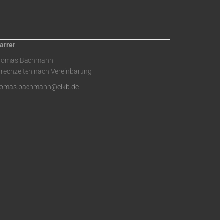
arrer
homas Bachmann
rechzeiten nach Vereinbarung
homas.bachmann@elkb.de