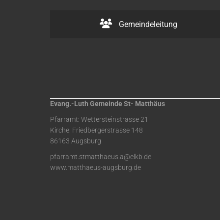
Gemeindeleitung
Evang.-Luth Gemeinde St- Matthäus
Pfarramt: Wettersteinstrasse 21
Kirche: Friedbergerstrasse 148
86163 Augsburg
pfarramt.stmatthaeus.a@elkb.de
www.matthaeus-augsburg.de