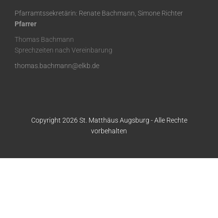
Pfarramtssekretärin: Renate Bachmann, Simone Richter
Pfarrer
Thomas Bachmann
Sprechzeiten nach Vereinbarung
thomas.bachmann@elkb.de
Copyright 2026 St. Matthäus Augsburg - Alle Rechte
vorbehalten