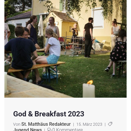
God & Breakfast 2023
St. Matthäus Redakteur
Von
|
15. März 2023
|
Jugend News
0 Kommentare
|