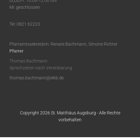
Di,Do,Fr: 10:00-12:00 Uhr
Mi: geschlossen
Tel: 0821 62223
Pfarramtssekretärin: Renate Bachmann, Simone Richter
Pfarrer
Thomas Bachmann
Sprechzeiten nach Vereinbarung
thomas.bachmann@elkb.de
Copyright 2026 St. Matthäus Augsburg - Alle Rechte
vorbehalten