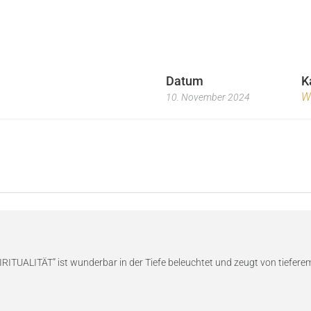
Datum
K
W
10. November 2024
IRITUALITÄT” ist wunderbar in der Tiefe beleuchtet und zeugt von tiefer