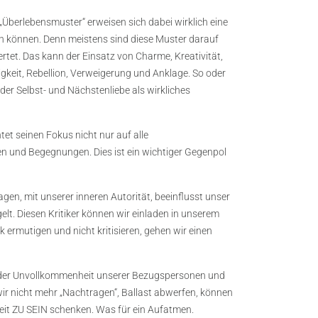
 „Überlebensmuster“ erweisen sich dabei wirklich eine
rden können. Denn meistens sind diese Muster darauf
tet. Das kann der Einsatz von Charme, Kreativität,
sigkeit, Rebellion, Verweigerung und Anklage. So oder
der Selbst- und Nächstenliebe als wirkliches
t seinen Fokus nicht nur auf alle
en und Begegnungen. Dies ist ein wichtiger Gegenpol
en, mit unserer inneren Autorität, beeinflusst unser
elt. Diesen Kritiker können wir einladen in unserem
rmutigen und nicht kritisieren, gehen wir einen
t der Unvollkommenheit unserer Bezugspersonen und
wir nicht mehr „Nachtragen“, Ballast abwerfen, können
eit ZU SEIN schenken. Was für ein Aufatmen.