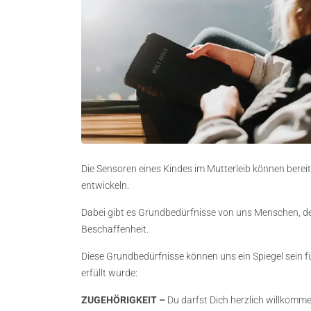
Die Sensoren eines Kindes im Mutterleib können ber
entwickeln.
Dabei gibt es Grundbedürfnisse von uns Menschen, d
Beschaffenheit.
Diese Grundbedürfnisse können uns ein Spiegel sein fü
erfüllt wurde:
ZUGEHÖRIGKEIT –
Du darfst Dich herzlich willkomm