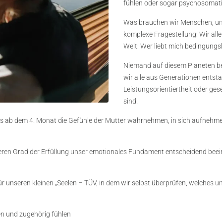
fühlen
oder sogar psychosomati
Was brauchen wir Menschen, um 
komplexe Fragestellung: Wir all
Welt: Wer liebt mich bedingungs
Niemand auf diesem Planeten be
wir alle aus Generationen ents
Leistungsorientiertheit oder ge
sind.
eits ab dem 4. Monat die Gefühle der Mutter wahrnehmen, in sich aufne
eren Grad der Erfüllung unser emotionales Fundament entscheidend beei
r unseren kleinen „Seelen – TÜV, in dem wir selbst überprüfen, welches u
en und zugehörig fühlen