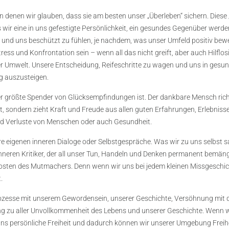
on denen wir glauben, dass sie am besten unser „Überleben“ sichern. Diese
 dass wir eine in uns gefestigte Persönlichkeit, ein gesundes Gegenüber we
 und uns beschützt zu fühlen, je nachdem, was unser Umfeld positiv bewer
ress und Konfrontation sein – wenn all das nicht greift, aber auch Hilflo
der Umwelt. Unsere Entscheidung, Reifeschritte zu wagen und uns in gesun
ng auszusteigen.
 größte Spender von Glücksempfindungen ist. Der dankbare Mensch richte
t, sondern zieht Kraft und Freude aus allen guten Erfahrungen, Erlebniss
d Verluste von Menschen oder auch Gesundheit.
 eigenen inneren Dialoge oder Selbstgespräche. Was wir zu uns selbst sag
n inneren Kritiker, der all unser Tun, Handeln und Denken permanent bemäng
ten des Mutmachers. Denn wenn wir uns bei jedem kleinen Missgeschick e
.
prozesse mit unserem Gewordensein, unserer Geschichte, Versöhnung mi
ltung zu aller Unvollkommenheit des Lebens und unserer Geschichte. Wenn 
uns persönliche Freiheit und dadurch können wir unserer Umgebung Freih