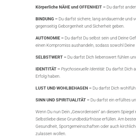
Körperliche NÄHE und OFFENHEIT –
Du darfst ander
BINDUNG –
Du darfst sichere, lang andauernde und v
gegenseitig Geborgenheit und Sicherheit geben.
AUTONOMIE –
Du darfst Du selbst sein und Deine Ge
einen Kompromiss aushandeln, sodass sowohl Deine Be
SELBSTWERT –
Du darfst Dich liebenswert fühlen un
IDENTITÄT –
Psychosexuelle Identität:
Du darfst Dich 
Erfolg haben.
LUST UND WOHLBEHAGEN –
Du darfst Dich wohlfüh
SINN UND SPIRITUALITÄT –
Du darfst ein erfülltes 
Wenn Du nun Dein „Gewordensein“ an diesem Spiegel mi
Selbstliebe diese Grundbedürfnisse erfüllen. Am best
Gesundheit, Sportgemeinschaften oder auch kirchliche 
zulassen wollen.