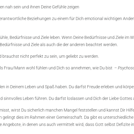
en nah sein und ihnen Deine Gefühle zeigen
erantwortliche Beziehungen zu einem für Dich emotional wichtigen Ander
fühle, Bedürfnisse und Ziele leben. Wenn Deine Bedürfnisse und Ziele im 
dürfnisse und Ziele als auch die der anderen beachtet werden.
d brauchst nicht perfekt zu sein, um geliebt zu werden.
als Frau/Mann wohl fühlen und Dich so annehmen, wie Du bist –
Psychosoz
len in Deinem Leben und Spaß haben. Du darfst Freude erleben und körp
und sinnvolles Leben führen. Du darfst loslassen und Dich der Liebe Gottes
sst, wirst Du sicherlich manchen Mangel feststellen und kannst Dir Hilf
en gelingt dies im Rahmen einer Gemeinschaft. Da gibt es unterschiedlic
Angebote, in denen uns auch vermittelt wird, dass Gott selbst Defizite 