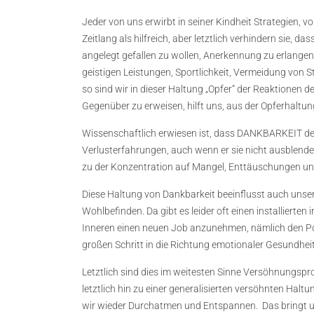
Jeder von uns erwirbt in seiner Kindheit Strategien, v
Zeitlang als hilfreich, aber letztlich verhindern sie,
angelegt gefallen zu wollen, Anerkennung zu erlangen
geistigen Leistungen, Sportlichkeit, Vermeidung von St
so sind wir in dieser Haltung „Opfer“ der Reaktionen 
Gegenüber zu erweisen, hilft uns, aus der Opferhaltu
Wissenschaftlich erwiesen ist, dass DANKBARKEIT der
Verlusterfahrungen, auch wenn er sie nicht ausblende
zu der Konzentration auf Mangel, Enttäuschungen un
Diese Haltung von Dankbarkeit beeinflusst auch unsere
Wohlbefinden. Da gibt es leider oft einen installierte
Inneren einen neuen Job anzunehmen, nämlich den Pos
großen Schritt in die Richtung emotionaler Gesundheit
Letztlich sind dies im weitesten Sinne Versöhnungs
letztlich hin zu einer generalisierten versöhnten Ha
wir wieder Durchatmen und Entspannen.
Das bringt 