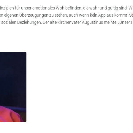
e Prinzipien für unser emotionales Wohlbefinden, die wahr und gültig sind
 den eigenen Überzeugungen zu stehen, auch wenn kein Applaus kommt. S
zialen Beziehungen. Der alte Kirchenvater Augustinus meinte: „Unser Herz