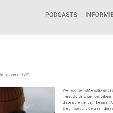
PODCASTS
INFORMI
leiner „Seelen-TÜV“
Wer möchte nicht emotional gesun
Herausforderungen des Lebens 
diesem brennenden Thema an. Uns
Ereignissen und Gefühlen, das