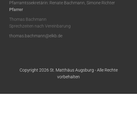
Pfarramtssekretärin: Renate Bachmann, Simone Richter
Pfarrer
Thomas Bachmann
Sprechzeiten nach Vereinbarung
thomas.bachmann@elkb.de
Copyright 2026 St. Matthäus Augsburg - Alle Rechte
vorbehalten