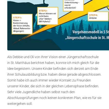
Als Debbie und Oli von Ihrer Vision einer Jüngerschaftsschule
in St. Matthäus berichtet haben, konnte ich mich gleich für die
Idee begeistern. Unsere Kinder befinden sich derzeit am Ende
ihrer Schulausbildung bzw. haben diese gerade abgeschlossen.
Somit habe ich auch immer wieder Kontakt zu Freunden
unserer Kinder, die sich in der gleichen Lebensphase befinden.
Sehr viele Jugendliche haben selbst nach den
Abschlussprüfungen noch keinen konkreten Plan, wie es für sie
weitergehen soll.