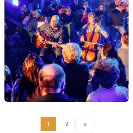
1
2
»