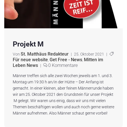
Projekt M
St. Matthäus Redakteur
Von
|
25. Oktober 2021
|
Für neue website
Get Free - News
Mitten im
,
,
Leben News
0 Kommentare
|
Männer treffen sich alle zwei Wochen jeweils am 1. und 3.
Montag um 19:30 h an/in der Hütte – Der Anfang ist
gemacht. In einer kleinen, aber feinen Männerrunde haben
wir am 25. Oktober 2021 den Grundstein für unser Projekt
M gelegt. Wir waren uns einig, dass wir uns mit vielen
Themen beschäftigen wollen und auch noch gerne weitere
Männer aufnehmen. Also Männer schaut gerne vorbei!