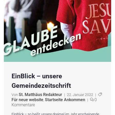
EinBlick – unsere
Gemeindezeitschrift
St. Matthäus Redakteur
Von
|
22. Januar 2022
|
Für neue website
Startseite Ankommen
0
,
|
Kommentare
EinBlick – so heißt unsere dreimal im Jahr erscheinende