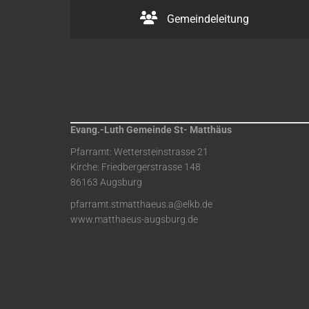
Gemeindeleitung
Evang.-Luth Gemeinde St- Matthäus
Pfarramt: Wettersteinstrasse 21
Kirche: Friedbergerstrasse 148
86163 Augsburg
pfarramt.stmatthaeus.a@elkb.de
www.matthaeus-augsburg.de