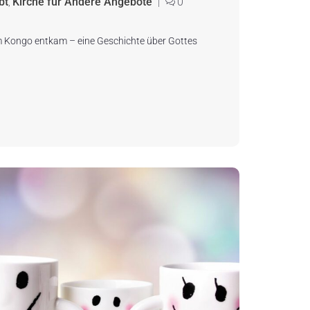
bt
Kirche für Andere Angebote
0
,
|
im Kongo entkam – eine Geschichte über Gottes