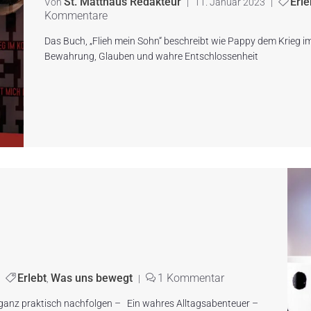
St. Matthäus Redakteur
Erle
Von
|
11. Januar 2023
|
Kommentare
Das Buch, „Flieh mein Sohn“ beschreibt wie Pappy dem Krieg 
Bewahrung, Glauben und wahre Entschlossenheit
Erlebt
Was uns bewegt
1 Kommentar
,
|
ganz praktisch nachfolgen – Ein wahres Alltagsabenteuer –