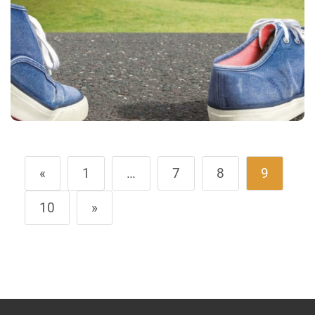
«
1
…
7
8
9
10
»