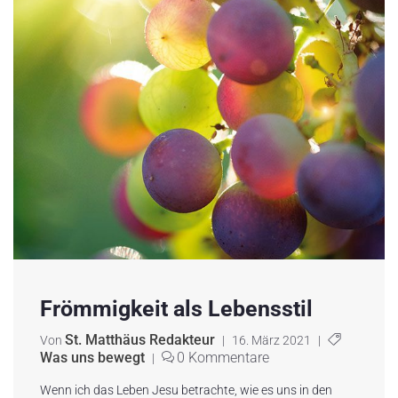
Frömmigkeit als Lebensstil
St. Matthäus Redakteur
Von
|
16. März 2021
|
Was uns bewegt
0 Kommentare
|
Wenn ich das Leben Jesu betrachte, wie es uns in den